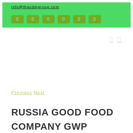
Skip
info@theodmgroup.com
to
content
Facebook
X
Pinterest
Email
LinkedIn
YouTube
Previous
Next
RUSSIA GOOD FOOD
COMPANY GWP